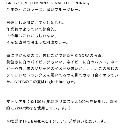
GREG SURF COMPANY × NALUTO TRUNKS。
今年の別注カラーは、薄いブルーグレー。
日焼けした肌に、すっとなじむ。
作業着のようでいて都会的。
「今年はこれかもしれない」
そんな直感で決まった別注カラー。
頭に浮かんだのは、昔どこかで見たMIKIDORAの写真。
黄色赤に白のパイピングもいい、ネイビーに白のバンド。ネイ
ビーや白、黒のソリッドのイメージ強いが、、、。この感じの
ソリッドなトランクスを履いてるのを見てカッコ良く思ってい
た。GREGのこの夏はLight blue-grey.
マテリアル：綿100％(地はポリエステル100％を使用し、部分
的に2WAY素材を使用しています。）
※推奨はTHE BANDの1インチアップが良いと思います。