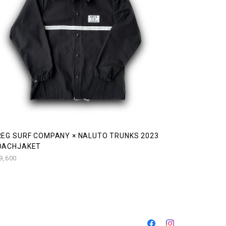
REG SURF COMPANY × NALUTO TRUNKS 2023
OACHJAKET
9,600