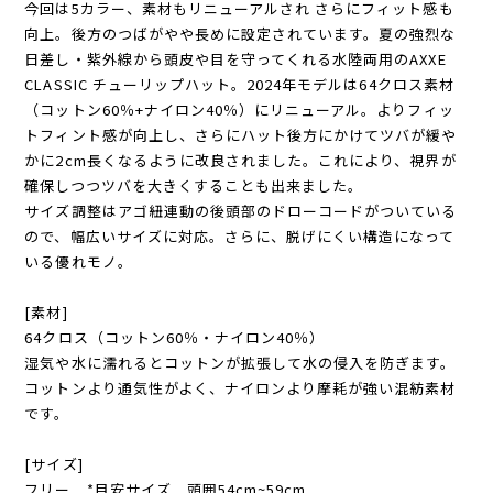
今回は5カラー、素材もリニューアルされ さらにフィット感も
向上。後方のつばがやや長めに設定されています。夏の強烈な
日差し・紫外線から頭皮や目を守ってくれる水陸両用のAXXE
CLASSIC チューリップハット。2024年モデルは64クロス素材
（コットン60％+ナイロン40％）にリニューアル。よりフィッ
トフィント感が向上し、さらにハット後方にかけてツバが緩や
かに2cm長くなるように改良されました。これにより、視界が
確保しつつツバを大きくすることも出来ました。
サイズ調整はアゴ紐連動の後頭部のドローコードがついている
ので、幅広いサイズに対応。さらに、脱げにくい構造になって
いる優れモノ。
[素材]
64クロス（コットン60％・ナイロン40％）
湿気や水に濡れるとコットンが拡張して水の侵入を防ぎます。
コットンより通気性がよく、ナイロンより摩耗が強い混紡素材
です。
[サイズ]
フリー *目安サイズ 頭囲54cm~59cm