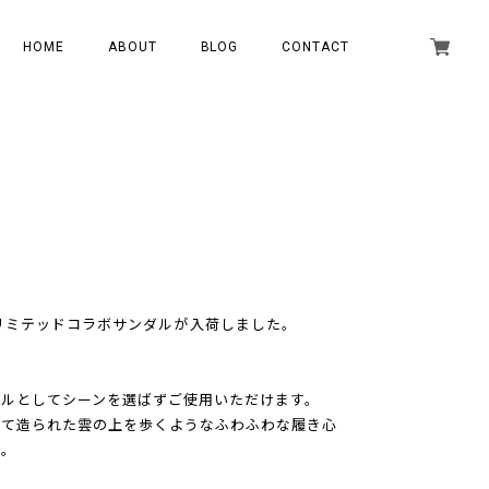
HOME
ABOUT
BLOG
CONTACT
ersとのリミテッドコラボサンダルが入荷しました。
ルとしてシーンを選ばずご使用いただけます。
して造られた雲の上を歩くようなふわふわな履き心
い。