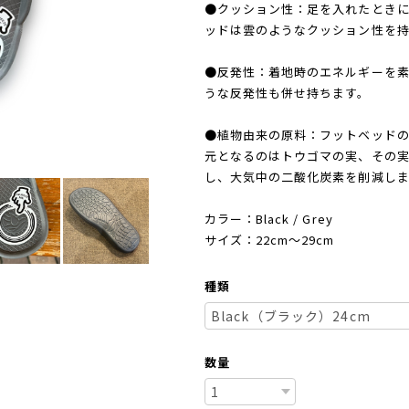
●クッション性：足を入れたとき
ッドは雲のようなクッション性を持
●反発性：着地時のエネルギーを
うな反発性も併せ持ちます。
●植物由来の原料：フットベッドの
元となるのはトウゴマの実、その
し、大気中の二酸化炭素を削減しま
カラー：Black / Grey
サイズ：22cm〜29cm
種類
数量